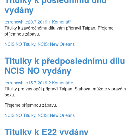
6. Série
vydány
7. Série
8. Série
terrencwhite
20.7.2019
1 Komentář
Titulky k závěrečnému dílu vám připravil Taipan. Přejeme
9. Série
příjemnou zábavu.
10. Série
NCIS NO Titulky
,
NCIS: New Orleans
11. Série
Titulky k předposlednímu dílu
12. Série
NCIS NO vydány
13. Série
terrencwhite
15.7.2019
2 Komentáře
14. Série
Titulky pro vás opět připravil Taipan. Stahovat můžete v pravém
boxu.
Titulky
Přejeme příjemnou zábavu.
12. Série
NCIS NO Titulky
,
NCIS: New Orleans
13. Série
14. série
Titulky k E22 vydány