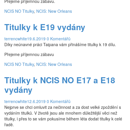
Přejeme příjemnou zábavu.
7. Série
NCIS NO Titulky
,
NCIS: New Orleans
8. Série
Titulky k E19 vydány
Titulky
6. Série
terrencwhite
19.6.2019
0 Komentářů
Díky neúnavné práci Taipana vám přinášíme titulky k 19 dílu.
7. Série
Přejeme příjemnou zábavu
8. série
NCIS NO Titulky
,
NCIS: New Orleans
NCIS: New Orleans
Titulky k NCIS NO E17 a E18
Epizody
vydány
1. Série
2. Série
terrencwhite
12.6.2019
0 Komentářů
Nejprve se chci omluvit za nečinnost a za dost velké zpoždění s
3. Série
vydáním titulků. V životě jsou ale mnohem důležitější věci než
titulky, i přes to se vám pokusíme během léta dodat titulky k celé
Titulky
řadě.
1. Série