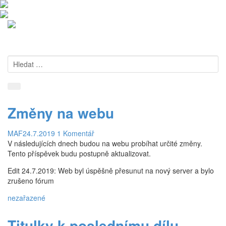
Úvod
NCIS
O seriálu
Změny na webu
Epizody
MAF
24.7.2019
1 Komentář
1. Série
V následujících dnech budou na webu probíhat určité změny.
Tento příspěvek budu postupně aktualizovat.
2. Série
Edit 24.7.2019: Web byl úspěšně přesunut na nový server a bylo
3. Série
zrušeno fórum
4. Série
nezařazené
5. Série
Titulky k poslednímu dílu