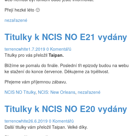
Lokace
Přejí hezké léto 🙂
Zajímavosti
nezařazené
Hlášky
Titulky k NCIS NO E21 vydány
Ocenění a nominace
NCIS: Los Angeles
terrencwhite
1.7.2019
0 Komentářů
Titulky pro vás přeložil
Taipan.
O seriálu
Blížíme se pomalu do finále. Poslední tři epizody budou na webu
Epizody
ke stažení do konce července. Děkujeme za trpělivost.
1. Série
Přejeme vám příjemnou zábavu.
2. Série
NCIS NO Titulky
,
NCIS: New Orleans
,
nezařazené
3. Série
Titulky k NCIS NO E20 vydány
4. Série
terrencwhite
26.6.2019
0 Komentářů
5. Série
Další titulky vám přeložil Taipan. Velké díky.
6. Série