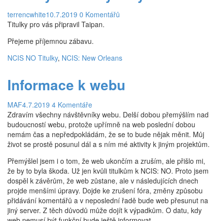
Postavy
terrencwhite
10.7.2019
0 Komentářů
Leroy Jethro Gibbs
Titulky pro vás připravil Taipan.
Anthony DiNozzo Jr.
Přejeme příjemnou zábavu.
Timothy McGee
NCIS NO Titulky
,
NCIS: New Orleans
Ziva Davidová
Informace k webu
Abigail „Abby“ Sciutová
MAF
4.7.2019
4 Komentáře
Eleanor „Ellie“ Bishopová
Zdravím všechny návštěvníky webu. Delší dobou přemýšlím nad
budoucností webu, protože upřímně na web poslední dobou
Donald „Ducky“ Mallard
nemám čas a nepředpokládám, že se to bude nějak měnit. Můj
James „Jimmy“ Palmer
život se prostě posunul dál a s ním mé aktivity k jiným projektům.
Leon Vance
Přemýšlel jsem i o tom, že web ukončím a zruším, ale přišlo mi,
že by to byla škoda. Už jen kvůli titulkům k NCIS: NO. Proto jsem
Caitlin „Kate“ Toddová
dospěl k závěrům, že web zůstane, ale v následujících dnech
projde menšími úpravy. Dojde ke zrušení fóra, změny způsobu
Jennifer „Jenny“ Shepardová
přidávání komentářů a v neposlední řadě bude web přesunut na
jiný server. Z těch důvodů může dojít k výpadkům. O datu, kdy
Michael „Mike“ Franks
web nemusí být funkční bude ještě informovat.