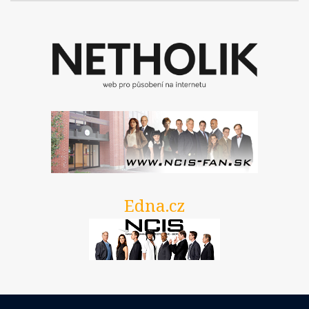
4. Série
5. Série
6. Série
7. Série
8. Série
Titulky
6. Série
7. Série
8. série
Edna.cz
NCIS: New Orleans
Epizody
1. Série
2. Série