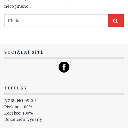
1. Série
něco jiného...
2. Série
3. Série
4. Série
5. Série
6. Série
SOCIÁLNÍ SÍTĚ
7. Série
8. Série
9. Série
10. Série
TITULKY
11. Série
NCIS: NO 05×24
12. Série
Překlad: 100%
Korekce: 100%
13. Série
Dokončení: vydány
14. Série