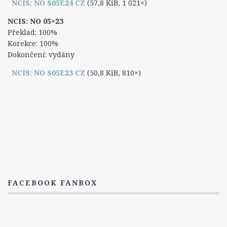
NCIS: NO S05E24 CZ
(57,8 KiB, 1 021×)
Titulky
NCIS: NO 05×23
12. Série
Překlad: 100%
Korekce: 100%
13. Série
Dokončení: vydány
14. série
NCIS: NO S05E23 CZ
(50,8 KiB, 810×)
Postavy
Leroy Jethro Gibbs
Anthony DiNozzo Jr.
Timothy McGee
Ziva Davidová
Abigail „Abby“ Sciutová
Eleanor „Ellie“ Bishopová
FACEBOOK FANBOX
Donald „Ducky“ Mallard
James „Jimmy“ Palmer