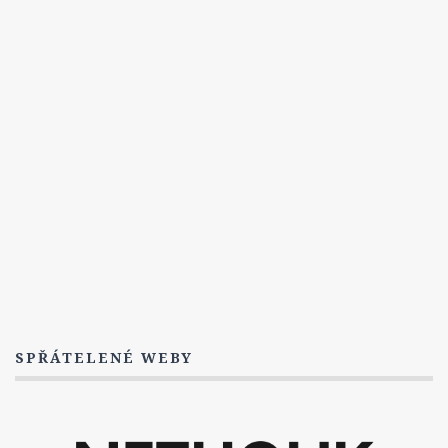
3. Série
Titulky
1. Série
2. Série
3. série
4. série
5. série
Postavy
Dwayne Cassius Pride
The Dovekeepers
FAQ
SPŘÁTELENÉ WEBY