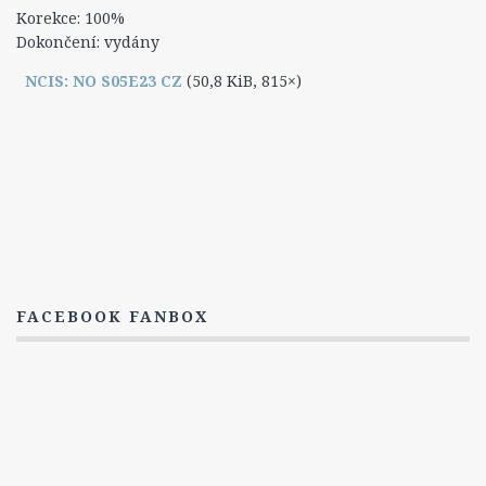
Korekce: 100%
4. Série
Dokončení: vydány
5. Série
NCIS: NO S05E23 CZ
(50,8 KiB, 815×)
6. Série
7. Série
8. Série
Titulky
6. Série
7. Série
8. série
FACEBOOK FANBOX
NCIS: New Orleans
Epizody
1. Série
2. Série