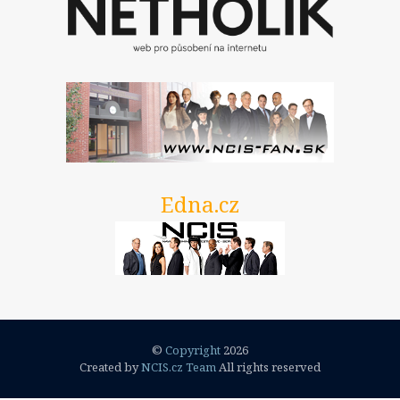
Edna.cz
©
Copyright
2026
Created by
NCIS.cz Team
All rights reserved