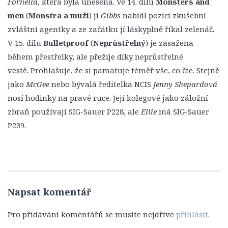
Fornella
, která byla unesena. Ve 14. dílu
Monsters and
Titulky
men
(
Monstra a muži
) ji
Gibbs
nabídl pozici zkušební
12. Série
zvláštní agentky a ze začátku jí láskyplně říkal zelenáč.
V 15. dílu
Bulletproof
(
Neprůstřelný
) je zasažena
13. Série
během přestřelky, ale přežije díky neprůstřelné
14. série
vestě. Prohlašuje, že si pamatuje téměř vše, co čte. Stejně
Postavy
jako
McGee
nebo bývalá ředitelka NCIS
Jenny
Shepardová
Leroy Jethro Gibbs
nosí hodinky na pravé ruce. Její kolegové jako záložní
zbraň používají SIG-Sauer P228, ale
Anthony DiNozzo Jr.
Ellie
má SIG-Sauer
P239.
Timothy McGee
Ziva Davidová
Abigail „Abby“ Sciutová
Eleanor „Ellie“ Bishopová
Napsat komentář
Donald „Ducky“ Mallard
James „Jimmy“ Palmer
Pro přidávání komentářů se musíte nejdříve
přihlásit
.