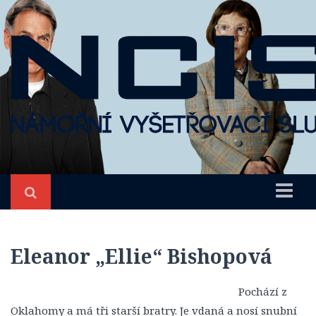
Úvod
NCIS
Eleanor „Ellie“ Bishopová
O seriálu
Pochází z
Epizody
Oklahomy a má tři starší bratry. Je vdaná a nosí snubní