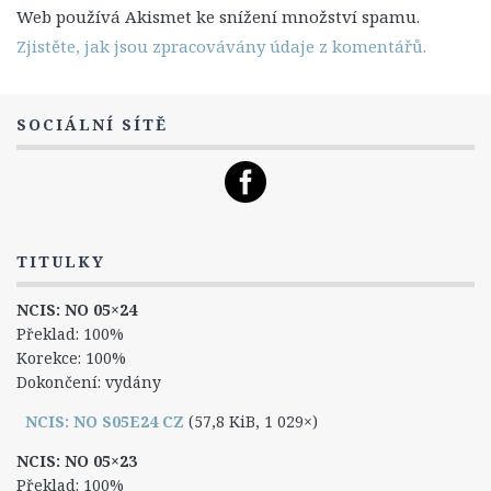
Leon Vance
Web používá Akismet ke snížení množství spamu.
Caitlin „Kate“ Toddová
Zjistěte, jak jsou zpracovávány údaje z komentářů.
Jennifer „Jenny“ Shepardová
Michael „Mike“ Franks
SOCIÁLNÍ SÍTĚ
Lokace
Zajímavosti
Hlášky
Ocenění a nominace
TITULKY
NCIS: Los Angeles
NCIS: NO 05×24
O seriálu
Překlad: 100%
Korekce: 100%
Epizody
Dokončení: vydány
1. Série
NCIS: NO S05E24 CZ
(57,8 KiB, 1 029×)
2. Série
NCIS: NO 05×23
3. Série
Překlad: 100%