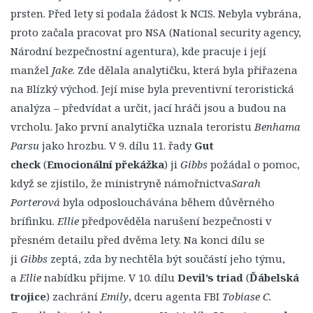
1. Série
prsten. Před lety si podala žádost k NCIS. Nebyla vybrána,
2. Série
proto začala pracovat pro NSA (National security agency,
Národní bezpečnostní agentura), kde pracuje i její
3. Série
manžel
Jake
. Zde dělala analytičku, která byla přiřazena
4. Série
na Blízký východ. Její mise byla preventivní teroristická
5. Série
analýza – předvídat a určit, jací hráči jsou a budou na
6. Série
vrcholu. Jako první analytička uznala teroristu
Benhama
7. Série
Parsu
jako hrozbu. V 9. dílu 11. řady
Gut
check
(
Emocionální překážka
) ji
Gibbs
požádal o pomoc,
8. Série
když se zjistilo, že ministryně námořnictva
Sarah
9. Série
Porterová
byla odposlouchávána během důvěrného
10. Série
brífinku.
Ellie
předpověděla narušení bezpečnosti v
11. Série
přesném detailu před dvěma lety. Na konci dílu se
ji
Gibbs
zeptá, zda by nechtěla být součástí jeho týmu,
12. Série
a
Ellie
nabídku přijme. V 10. dílu
Devil’s triad
(
Ďábelská
13. Série
trojice
) zachrání
Emily
, dceru agenta FBI
Tobiase C.
14. Série