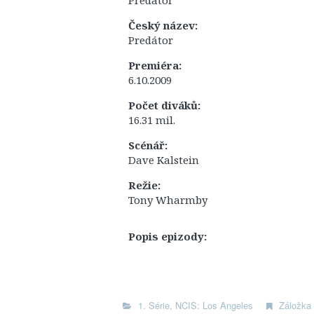
Predator
Český název:
Predátor
Premiéra:
6.10.2009
Počet diváků:
16.31 mil.
Scénář:
Dave Kalstein
Režie:
Tony Wharmby
Popis epizody:
1. Série
,
NCIS: Los Angeles
Záložka