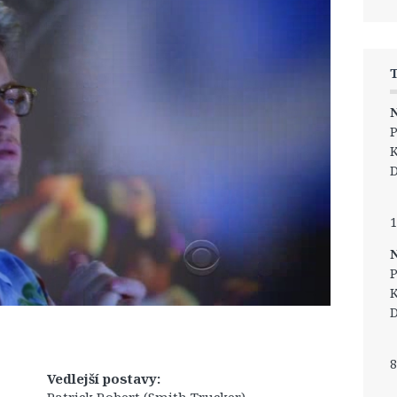
N
P
K
D
1
N
P
K
D
8
Vedlejší postavy: