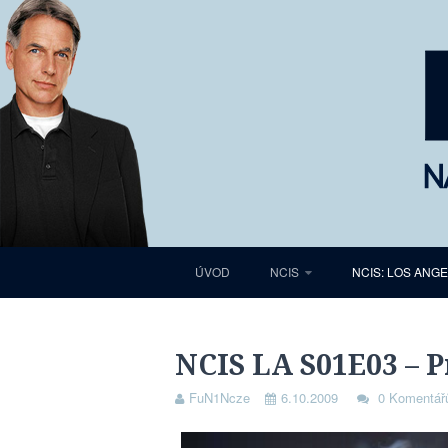
ÚVOD
NCIS
NCIS: LOS ANG
NCIS LA S01E03 – P
FuN1Ncze
6.10.2009
0 Komentář