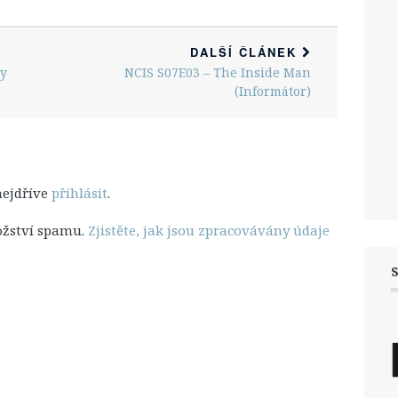
DALŠÍ ČLÁNEK
ay
NCIS S07E03 – The Inside Man
(Informátor)
nejdříve
přihlásit
.
ožství spamu.
Zjistěte, jak jsou zpracovávány údaje