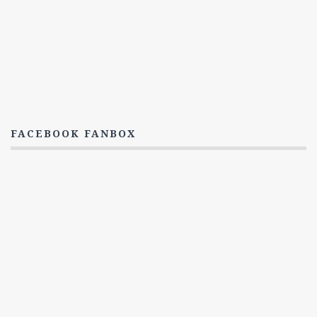
3. Série
Titulky
1. Série
2. Série
3. série
4. série
FACEBOOK FANBOX
5. série
Postavy
Dwayne Cassius Pride
The Dovekeepers
FAQ