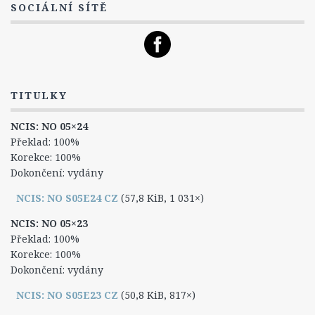
SOCIÁLNÍ SÍTĚ
4. Série
5. Série
6. Série
7. Série
TITULKY
8. Série
NCIS: NO 05×24
Titulky
Překlad: 100%
6. Série
Korekce: 100%
Dokončení: vydány
7. Série
NCIS: NO S05E24 CZ
(57,8 KiB, 1 031×)
8. série
NCIS: NO 05×23
NCIS: New Orleans
Překlad: 100%
Epizody
Korekce: 100%
Dokončení: vydány
1. Série
NCIS: NO S05E23 CZ
(50,8 KiB, 817×)
2. Série