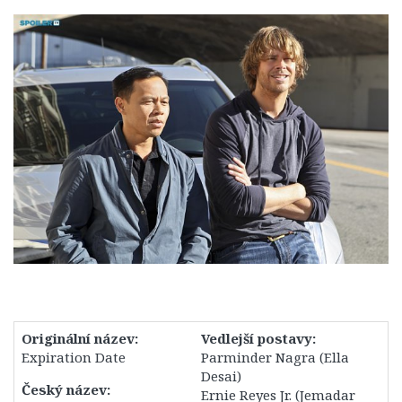
1. Série
2. Série
3. Série
4. Série
5. Série
6. Série
7. Série
8. Série
9. Série
10. Série
11. Série
12. Série
Originální název:
Vedlejší postavy:
Expiration Date
Parminder Nagra (Ella
13. Série
Desai)
Český název:
14. Série
Ernie Reyes Jr. (Jemadar