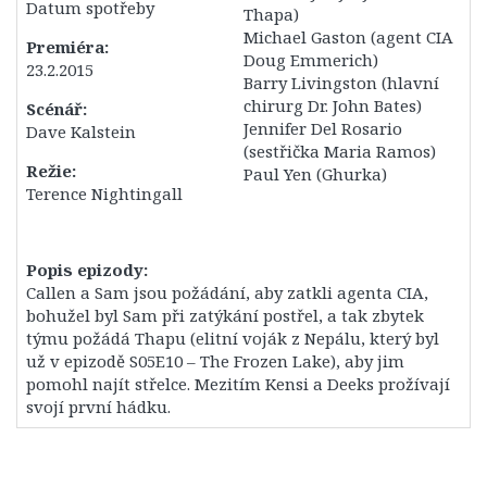
Datum spotřeby
Thapa)
Titulky
Michael Gaston (agent CIA
Premiéra:
12. Série
Doug Emmerich)
23.2.2015
Barry Livingston (hlavní
13. Série
chirurg Dr. John Bates)
Scénář:
Jennifer Del Rosario
14. série
Dave Kalstein
(sestřička Maria Ramos)
Postavy
Režie:
Paul Yen (Ghurka)
Terence Nightingall
Leroy Jethro Gibbs
Anthony DiNozzo Jr.
Popis epizody:
Timothy McGee
Callen a Sam jsou požádání, aby zatkli agenta CIA,
Ziva Davidová
bohužel byl Sam při zatýkání postřel, a tak zbytek
týmu požádá Thapu (elitní voják z Nepálu, který byl
Abigail „Abby“ Sciutová
už v epizodě S05E10 – The Frozen Lake), aby jim
Eleanor „Ellie“ Bishopová
pomohl najít střelce. Mezitím Kensi a Deeks prožívají
svojí první hádku.
Donald „Ducky“ Mallard
James „Jimmy“ Palmer