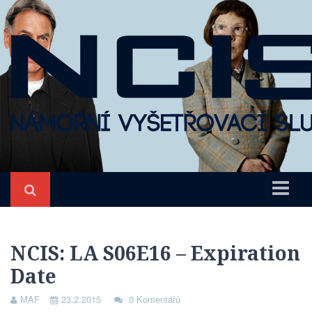
Úvod
NCIS
NCIS: LA S06E16 – Expiration
Date
O seriálu
Epizody
MAF
23.2.2015
0 Komentářů