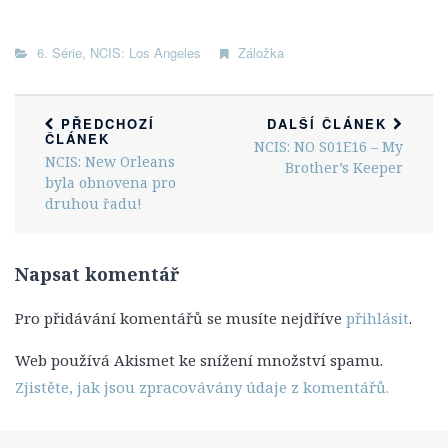
Leon Vance
Caitlin „Kate“ Toddová
6. Série
,
NCIS: Los Angeles
Záložka
Jennifer „Jenny“ Shepardová
Michael „Mike“ Franks
PŘEDCHOZÍ
DALŠÍ ČLÁNEK
Lokace
ČLÁNEK
NCIS: NO S01E16 – My
NCIS: New Orleans
Zajímavosti
Brother’s Keeper
byla obnovena pro
Hlášky
druhou řadu!
Ocenění a nominace
NCIS: Los Angeles
Napsat komentář
O seriálu
Pro přidávání komentářů se musíte nejdříve
přihlásit
.
Epizody
Web používá Akismet ke snížení množství spamu.
1. Série
Zjistěte, jak jsou zpracovávány údaje z komentářů.
2. Série
3. Série