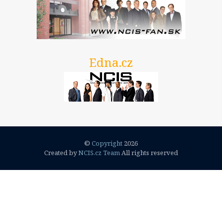
Edna.cz
©
Copyright
2026
Created by
NCIS.cz Team
All rights reserved