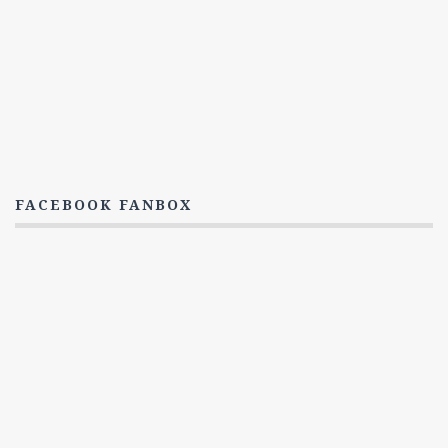
4. Série
5. Série
6. Série
7. Série
8. Série
Titulky
FACEBOOK FANBOX
6. Série
7. Série
8. série
NCIS: New Orleans
Epizody
1. Série
2. Série