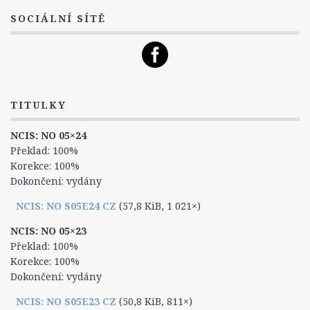
Leon Vance
SOCIÁLNÍ SÍTĚ
Caitlin „Kate“ Toddová
Jennifer „Jenny“ Shepardová
Michael „Mike“ Franks
Lokace
TITULKY
Zajímavosti
NCIS: NO 05×24
Hlášky
Překlad: 100%
Ocenění a nominace
Korekce: 100%
Dokončení: vydány
NCIS: Los Angeles
NCIS: NO S05E24 CZ
(57,8 KiB, 1 021×)
O seriálu
NCIS: NO 05×23
Epizody
Překlad: 100%
1. Série
Korekce: 100%
Dokončení: vydány
2. Série
3. Série
NCIS: NO S05E23 CZ
(50,8 KiB, 811×)