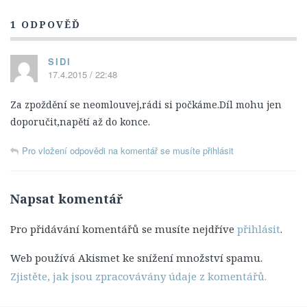
Titulky
1 ODPOVĚĎ
12. Série
13. Série
SIDI
17.4.2015 / 22:48
14. série
Za zpoždění se neomlouvej,rádi si počkáme.Díl mohu jen
Postavy
doporučit,napětí až do konce.
Leroy Jethro Gibbs
Anthony DiNozzo Jr.
Pro vložení odpovědi na komentář se musíte přihlásit
Timothy McGee
Ziva Davidová
Napsat komentář
Abigail „Abby“ Sciutová
Pro přidávání komentářů se musíte nejdříve
přihlásit
.
Eleanor „Ellie“ Bishopová
Web používá Akismet ke snížení množství spamu.
Donald „Ducky“ Mallard
Zjistěte, jak jsou zpracovávány údaje z komentářů.
James „Jimmy“ Palmer