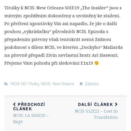
1. Série
Titulky k NCIS: New Orleans S01E19 „The Insider“ jsou s
2. Série
mírným zpožděním dokončeny a uvolněny ke stažení.
3. Série
Po přečtení upoutávky Vás asi napadlo, že jde o další
4. Série
pouhou „vykrádačku“ původních NCIS. Epizoda s
přepadením pitevny však tentokrát nemá žádnou
5. Série
podobnost s dílem NCIS, ve kterém „Dockyho“ Mallarda
6. Série
na pitevně přepadl Zivin nevlastní bratr Ari Haswari.
7. Série
Přejeme Vám pohodu při sledování E1x19
8. Série
9. Série
NCIS NO Titulky
,
NCIS: New Orleans
Záložka
10. Série
11. Série
PŘEDCHOZÍ
DALŠÍ ČLÁNEK
12. Série
ČLÁNEK
NCIS S12E21 – Lost in
NCIS: LA S06E20 –
Translation
13. Série
Rage
14. Série