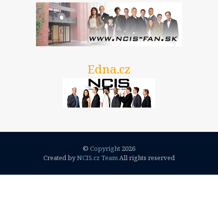
Edna.cz
©
Copyright
2026
Created by
NCIS.cz Team
All rights reserved