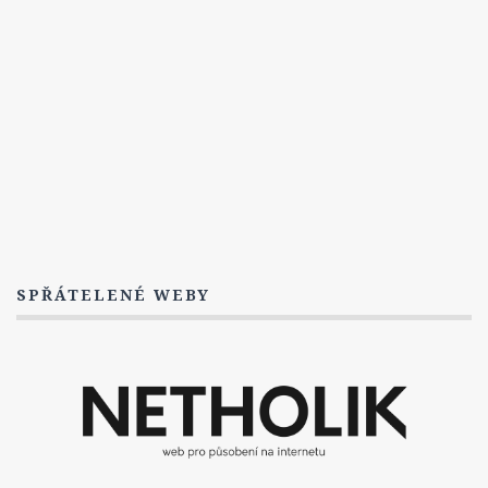
3. Série
Titulky
1. Série
2. Série
3. série
4. série
5. série
Postavy
Dwayne Cassius Pride
SPŘÁTELENÉ WEBY
The Dovekeepers
FAQ