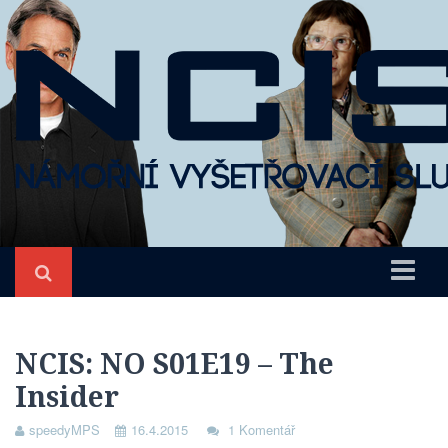
Úvod
NCIS
NCIS: NO S01E19 – The
Insider
O seriálu
Epizody
speedyMPS
16.4.2015
1 Komentář