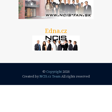
Edna.cz
©
Copyright
2026
Created by
NCIS.cz Team
All rights reserved