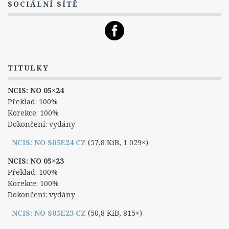
Leon Vance
SOCIÁLNÍ SÍTĚ
Caitlin „Kate“ Toddová
Jennifer „Jenny“ Shepardová
Michael „Mike“ Franks
TITULKY
Lokace
Zajímavosti
NCIS: NO 05×24
Překlad: 100%
Hlášky
Korekce: 100%
Ocenění a nominace
Dokončení: vydány
NCIS: Los Angeles
NCIS: NO S05E24 CZ
(57,8 KiB, 1 029×)
O seriálu
NCIS: NO 05×23
Epizody
Překlad: 100%
Korekce: 100%
1. Série
Dokončení: vydány
2. Série
NCIS: NO S05E23 CZ
(50,8 KiB, 815×)
3. Série