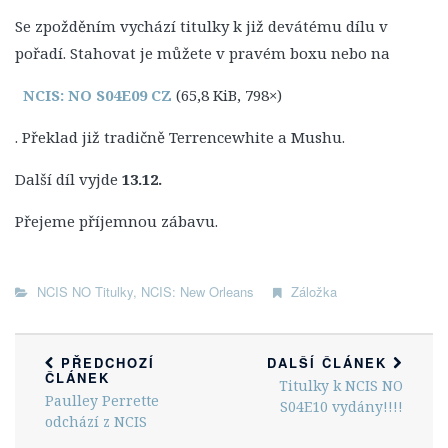
1. Série
Se zpožděním vychází titulky k již devátému dílu v
2. Série
pořadí. Stahovat je můžete v pravém boxu nebo na
3. Série
NCIS: NO S04E09 CZ
(65,8 KiB, 798×)
4. Série
. Překlad již tradičně Terrencewhite a Mushu.
5. Série
6. Série
Další díl vyjde
13.12.
7. Série
Přejeme příjemnou zábavu.
8. Série
9. Série
NCIS NO Titulky
,
NCIS: New Orleans
Záložka
10. Série
11. Série
PŘEDCHOZÍ
DALŠÍ ČLÁNEK
12. Série
ČLÁNEK
Titulky k NCIS NO
Paulley Perrette
13. Série
S04E10 vydány!!!!
odchází z NCIS
14. Série