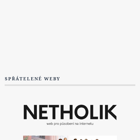
3. Série
Titulky
1. Série
2. Série
3. série
4. série
5. série
Postavy
SPŘÁTELENÉ WEBY
Dwayne Cassius Pride
The Dovekeepers
FAQ