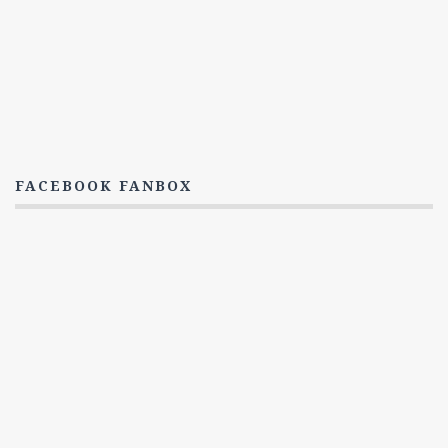
4. Série
5. Série
6. Série
7. Série
8. Série
Titulky
FACEBOOK FANBOX
6. Série
7. Série
8. série
NCIS: New Orleans
Epizody
1. Série
2. Série