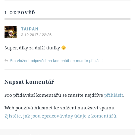
Titulky
1 ODPOVĚĎ
12. Série
13. Série
TAIPAN
3.12.2017 / 22:36
14. série
Postavy
Super, díky za další titulky
Leroy Jethro Gibbs
Pro vložení odpovědi na komentář se musíte přihlásit
Anthony DiNozzo Jr.
Timothy McGee
Napsat komentář
Ziva Davidová
Pro přidávání komentářů se musíte nejdříve
přihlásit
.
Abigail „Abby“ Sciutová
Eleanor „Ellie“ Bishopová
Web používá Akismet ke snížení množství spamu.
Zjistěte, jak jsou zpracovávány údaje z komentářů.
Donald „Ducky“ Mallard
James „Jimmy“ Palmer