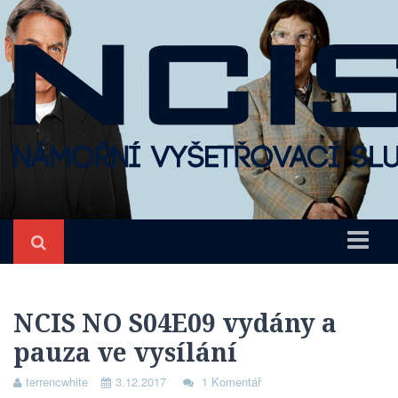
Úvod
NCIS
NCIS NO S04E09 vydány a
pauza ve vysílání
O seriálu
Epizody
terrencwhite
3.12.2017
1 Komentář