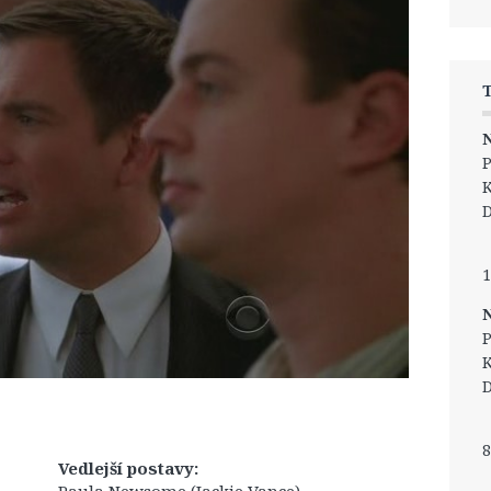
N
P
K
D
1
N
P
K
D
8
Vedlejší postavy: