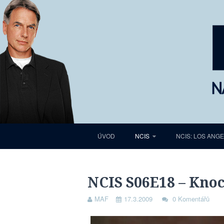
ÚVOD
NCIS
NCIS: LOS ANG
NCIS S06E18 – Kno
MAF
17.3.2009
0 Komentářů