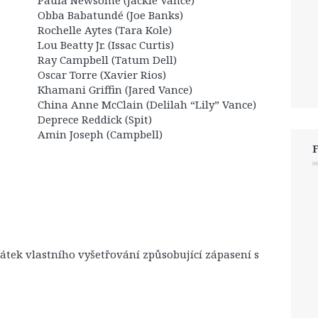
Paula Newsome (Jackie Vance)
Obba Babatundé (Joe Banks)
Rochelle Aytes (Tara Kole)
Lou Beatty Jr. (Issac Curtis)
Ray Campbell (Tatum Dell)
Oscar Torre (Xavier Rios)
Khamani Griffin (Jared Vance)
China Anne McClain (Delilah “Lily” Vance)
Deprece Reddick (Spit)
Amin Joseph (Campbell)
átek vlastního vyšetřování způsobující zápasení s