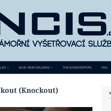
ELES
NCIS: NEW ORLEANS
THE DOVEKEEPERS
FAQ
ckout (Knockout)