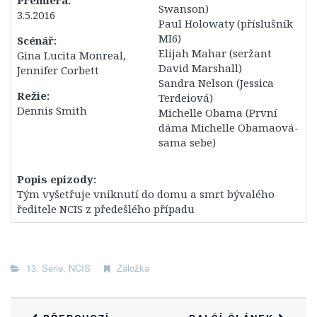
Swanson)
3.5.2016
Titulky
Paul Holowaty (příslušník
MI6)
12. Série
Scénář:
Elijah Mahar (seržant
Gina Lucita Monreal,
13. Série
David Marshall)
Jennifer Corbett
Sandra Nelson (Jessica
14. série
Režie:
Terdeiová)
Postavy
Dennis Smith
Michelle Obama (První
dáma Michelle Obamaová-
Leroy Jethro Gibbs
sama sebe)
Anthony DiNozzo Jr.
Timothy McGee
Popis epizody:
Tým vyšetřuje vniknutí do domu a smrt bývalého
Ziva Davidová
ředitele NCIS z předešlého případu
Abigail „Abby“ Sciutová
Eleanor „Ellie“ Bishopová
13. Série
,
NCIS
Záložka
Donald „Ducky“ Mallard
James „Jimmy“ Palmer