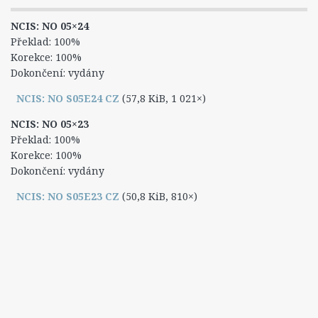
4. Série
NCIS: NO 05×24
5. Série
Překlad: 100%
Korekce: 100%
6. Série
Dokončení: vydány
7. Série
NCIS: NO S05E24 CZ
(57,8 KiB, 1 021×)
8. Série
NCIS: NO 05×23
Titulky
Překlad: 100%
6. Série
Korekce: 100%
Dokončení: vydány
7. Série
NCIS: NO S05E23 CZ
(50,8 KiB, 810×)
8. série
NCIS: New Orleans
Epizody
1. Série
2. Série