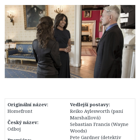
1. Série
2. Série
3. Série
4. Série
5. Série
6. Série
7. Série
8. Série
9. Série
10. Série
Originální název:
Vedlejší postavy:
11. Série
Homefront
Reiko Aylesworth (paní
12. Série
Marshallová)
Český název:
Sebastian Francis (Wayne
13. Série
Odboj
Woods)
14. Série
Pete Gardner (detektiv
Premiéra: