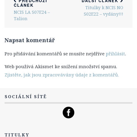
Leon Vance
PŘEDCHOZÍ
DALŠÍ ČLÁNEK
ČLÁNEK
Titulky k NCIS NO
Caitlin „Kate“ Toddová
NCIS LA S07E24 –
S02E22 – vydány!!!
Talion
Jennifer „Jenny“ Shepardová
Michael „Mike“ Franks
Napsat komentář
Lokace
Zajímavosti
Pro přidávání komentářů se musíte nejdříve
přihlásit
.
Hlášky
Web používá Akismet ke snížení množství spamu.
Ocenění a nominace
Zjistěte, jak jsou zpracovávány údaje z komentářů.
NCIS: Los Angeles
O seriálu
SOCIÁLNÍ SÍTĚ
Epizody
1. Série
2. Série
3. Série
TITULKY