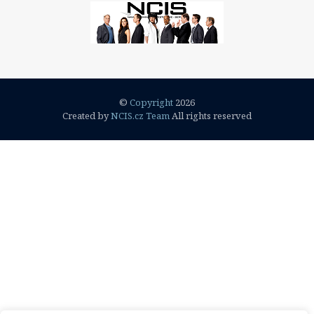
©
Copyright
2026
Created by
NCIS.cz Team
All rights reserved