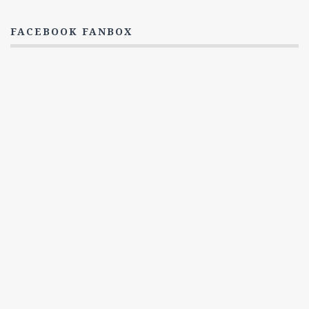
3. Série
Titulky
FACEBOOK FANBOX
1. Série
2. Série
3. série
4. série
5. série
Postavy
Dwayne Cassius Pride
The Dovekeepers
FAQ