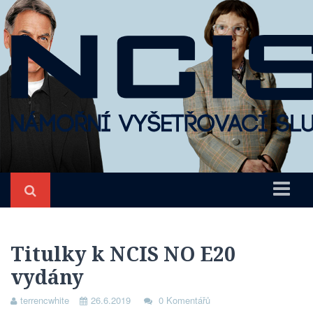
Úvod
NCIS
Titulky k NCIS NO E20
vydány
O seriálu
Epizody
terrencwhite
26.6.2019
0 Komentářů