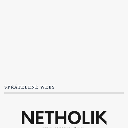
4. Série
5. Série
6. Série
7. Série
8. Série
Titulky
6. Série
7. Série
8. série
SPŘÁTELENÉ WEBY
NCIS: New Orleans
Epizody
1. Série
2. Série