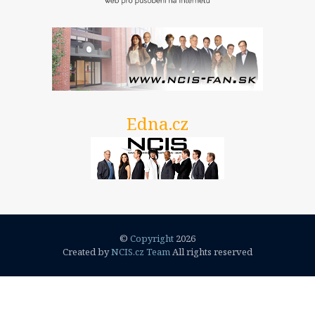
3. Série
Titulky
1. Série
2. Série
3. série
Edna.cz
4. série
5. série
Postavy
Dwayne Cassius Pride
The Dovekeepers
FAQ
©
Copyright
2026
Created by
NCIS.cz Team
All rights reserved