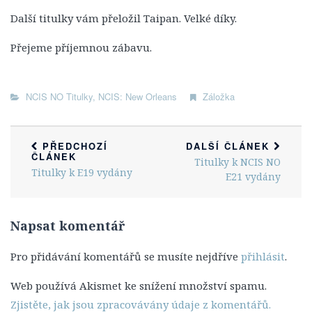
1. Série
Další titulky vám přeložil Taipan. Velké díky.
2. Série
Přejeme příjemnou zábavu.
3. Série
4. Série
NCIS NO Titulky
5. Série
,
NCIS: New Orleans
Záložka
6. Série
7. Série
PŘEDCHOZÍ
DALŠÍ ČLÁNEK
ČLÁNEK
Titulky k NCIS NO
8. Série
Titulky k E19 vydány
E21 vydány
9. Série
10. Série
Napsat komentář
11. Série
Pro přidávání komentářů se musíte nejdříve
přihlásit
.
12. Série
13. Série
Web používá Akismet ke snížení množství spamu.
14. Série
Zjistěte, jak jsou zpracovávány údaje z komentářů.