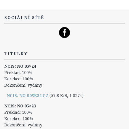
Titulky
12. Série
SOCIÁLNÍ SÍTĚ
13. Série
14. série
Postavy
TITULKY
Leroy Jethro Gibbs
Anthony DiNozzo Jr.
NCIS: NO 05×24
Překlad: 100%
Timothy McGee
Korekce: 100%
Ziva Davidová
Dokončení: vydány
Abigail „Abby“ Sciutová
NCIS: NO S05E24 CZ
(57,8 KiB, 1 027×)
Eleanor „Ellie“ Bishopová
NCIS: NO 05×23
Donald „Ducky“ Mallard
Překlad: 100%
Korekce: 100%
James „Jimmy“ Palmer
Dokončení: vydány