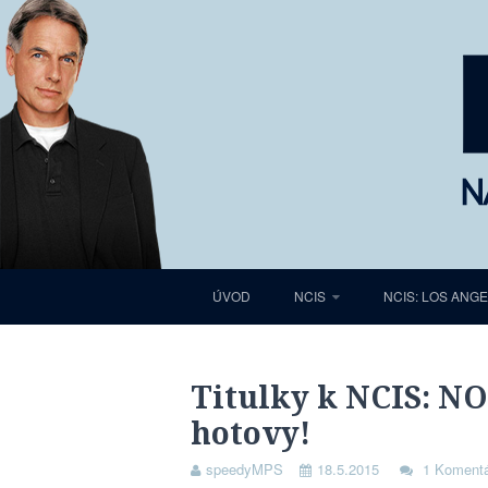
ÚVOD
NCIS
NCIS: LOS ANG
Titulky k NCIS: NO
hotovy!
speedyMPS
18.5.2015
1 Koment