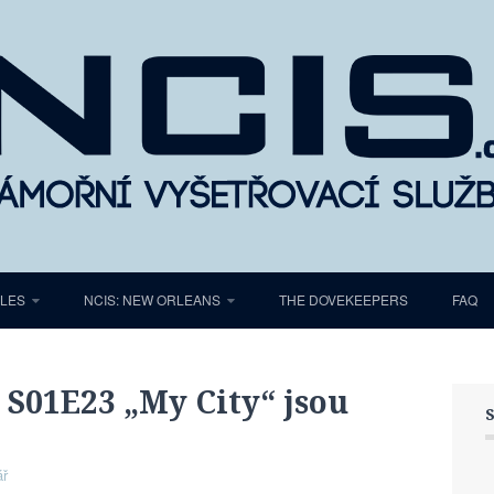
ELES
NCIS: NEW ORLEANS
THE DOVEKEEPERS
FAQ
 S01E23 „My City“ jsou
ář