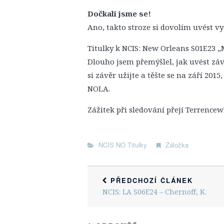
Dočkali jsme se!
Ano, takto stroze si dovolím uvést v
Titulky k NCIS: New Orleans S01E23 „
Dlouho jsem přemýšlel, jak uvést záv
si závěr užijte a těšte se na září 201
NOLA.
Zážitek při sledování přejí Terrence
NCIS NO Titulky
Záložka
PŘEDCHOZÍ ČLÁNEK
NCIS: LA S06E24 – Chernoff, K.