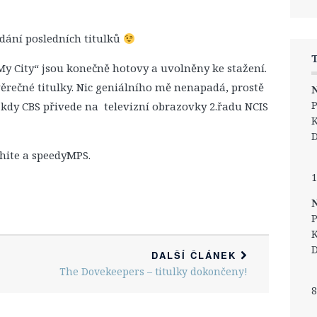
ydání posledních titulků
My City“ jsou konečně hotovy a uvolněny ke stažení.
ěrečné titulky. Nic geniálního mě nenapadá, prostě
N
P
5, kdy CBS přivede na televizní obrazovky 2.řadu NCIS
K
D
white a speedyMPS.
1
N
P
K
D
DALŠÍ ČLÁNEK
The Dovekeepers – titulky dokončeny!
8