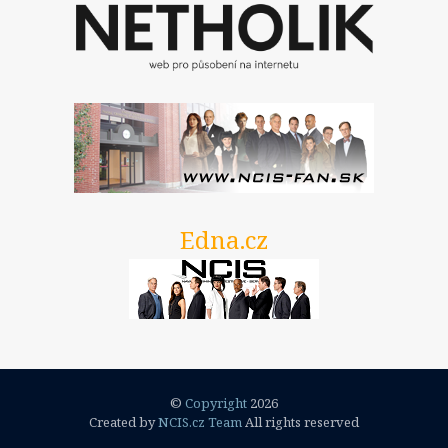
Edna.cz
©
Copyright
2026
Created by
NCIS.cz Team
All rights reserved