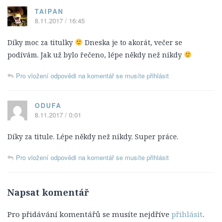
4. Série
TAIPAN
8.11.2017 / 16:45
5. Série
Díky moc za titulky
6. Série
Dneska je to akorát, večer se
podívám. Jak už bylo řečeno, lépe někdy než nikdy
7. Série
8. Série
Pro vložení odpovědi na komentář se musíte přihlásit
Titulky
ODUFA
6. Série
8.11.2017 / 0:01
7. Série
Díky za titule. Lépe někdy než nikdy. Super práce.
8. série
NCIS: New Orleans
Pro vložení odpovědi na komentář se musíte přihlásit
Epizody
Napsat komentář
1. Série
2. Série
Pro přidávání komentářů se musíte nejdříve
přihlásit
.