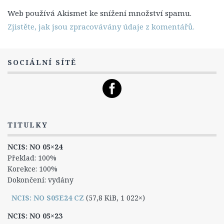
3. Série
Web používá Akismet ke snížení množství spamu.
Titulky
Zjistěte, jak jsou zpracovávány údaje z komentářů.
1. Série
2. Série
SOCIÁLNÍ SÍTĚ
3. série
4. série
5. série
Postavy
TITULKY
Dwayne Cassius Pride
NCIS: NO 05×24
The Dovekeepers
Překlad: 100%
Korekce: 100%
FAQ
Dokončení: vydány
NCIS: NO S05E24 CZ
(57,8 KiB, 1 022×)
NCIS: NO 05×23