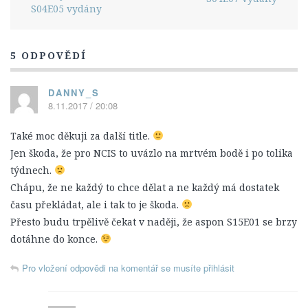
S04E05 vydány
Titulky
12. Série
5 ODPOVĚDÍ
13. Série
14. série
DANNY_S
Postavy
8.11.2017 / 20:08
Leroy Jethro Gibbs
Také moc děkuji za další title.
Anthony DiNozzo Jr.
Jen škoda, že pro NCIS to uvázlo na mrtvém bodě i po tolika
týdnech.
Timothy McGee
Chápu, že ne každý to chce dělat a ne každý má dostatek
Ziva Davidová
času překládat, ale i tak to je škoda.
Abigail „Abby“ Sciutová
Přesto budu trpělivě čekat v naději, že aspon S15E01 se brzy
dotáhne do konce.
Eleanor „Ellie“ Bishopová
Donald „Ducky“ Mallard
Pro vložení odpovědi na komentář se musíte přihlásit
James „Jimmy“ Palmer