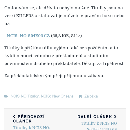
1. Série
Omlouvám se, ale dřív to nebylo možné. Titulky jsou na
2. Série
verzi KILLERS a stahovat je můžete v pravém boxu nebo
3. Série
na
4. Série
NCIS: NO S04E06 CZ
(66,8 KiB, 811×)
5. Série
Titulky k příštímu dílu vyjdou také se zpožděním a to
6. Série
kvůli nemoci jednoho z překladatelů a studijním
7. Série
povinnostem druhého překladatele. Děkuji za trpělivost.
8. Série
Za překladatelský tým přeji příjemnou zábavu.
9. Série
10. Série
NCIS NO Titulky
,
NCIS: New Orleans
Záložka
11. Série
12. Série
PŘEDCHOZÍ
DALŠÍ ČLÁNEK
13. Série
ČLÁNEK
Titulky k NCIS NO
14. Série
Titulky k NCIS NO:
S04E07 vydány