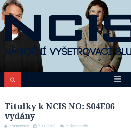
Úvod
NCIS
Titulky k NCIS NO: S04E06
vydány
O seriálu
Epizody
terrencwhite
7.11.2017
5 Komentáře