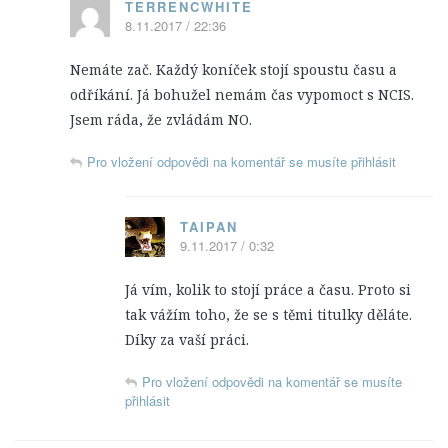
Leon Vance
TERRENCWHITE
8.11.2017 / 22:36
Caitlin „Kate“ Toddová
Jennifer „Jenny“ Shepardová
Nemáte zač. Každý koníček stojí spoustu času a
odříkání. Já bohužel nemám čas vypomoct s NCIS.
Michael „Mike“ Franks
Jsem ráda, že zvládám NO.
Lokace
Pro vložení odpovědi na komentář se musíte přihlásit
Zajímavosti
Hlášky
TAIPAN
Ocenění a nominace
9.11.2017 / 0:32
NCIS: Los Angeles
Já vím, kolik to stojí práce a času. Proto si
O seriálu
tak vážím toho, že se s těmi titulky děláte.
Epizody
Díky za vaší práci.
1. Série
Pro vložení odpovědi na komentář se musíte
přihlásit
2. Série
3. Série