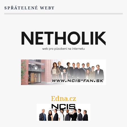
3. Série
SPŘÁTELENÉ WEBY
Titulky
1. Série
2. Série
3. série
4. série
5. série
Postavy
Dwayne Cassius Pride
The Dovekeepers
FAQ
Edna.cz