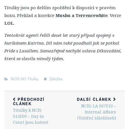
1. Série
Titulky jsou po delším zpoždění k dispozici v pravém
2. Série
boxu. Překlad a korekce
Mushu a Terrencewhite
. Verze
3. Série
LOL
.
4. Série
Tentokrát agenti řešili deset let starý případ spojený s
5. Série
hurikánem Katrina. Díl nám také poodhalí jak se potkal
6. Série
Pride s Lasallem. Samozřejmě nechybí oslava Díkuvzdání,
která se slavila minulý týden.
7. Série
8. Série
9. Série
NCIS NO Titulky
Záložka
10. Série
11. Série
PŘEDCHOZÍ
DALŠÍ ČLÁNEK
ČLÁNEK
NCIS: LA S07E10 –
12. Série
Titulky k NCIS
Internal Affairs
13. Série
S13E09 – Day in
(Vnitřní záležitosti)
Court jsou hotové
14. Série