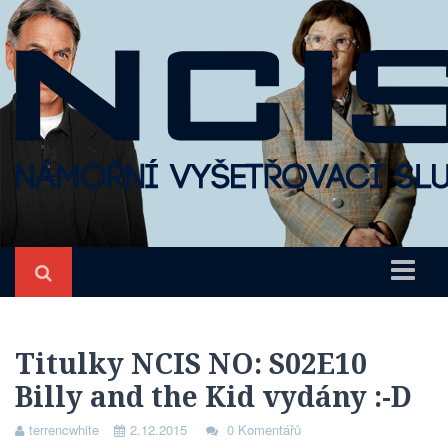
Úvod
NCIS
Titulky NCIS NO: S02E10
Billy and the Kid vydány :-D
O seriálu
Epizody
terrencwhite
2.12.2015
0 Komentářů