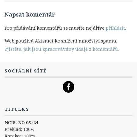
Titulky
Napsat komentář
12. Série
13. Série
Pro přidávání komentářů se musíte nejdříve
přihlásit
.
14. série
Web používá Akismet ke snížení množství spamu.
Postavy
Zjistěte, jak jsou zpracovávány údaje z komentářů.
Leroy Jethro Gibbs
Anthony DiNozzo Jr.
SOCIÁLNÍ SÍTĚ
Timothy McGee
Ziva Davidová
Abigail „Abby“ Sciutová
Eleanor „Ellie“ Bishopová
TITULKY
Donald „Ducky“ Mallard
NCIS: NO 05×24
James „Jimmy“ Palmer
Překlad: 100%
Korekce: 100%