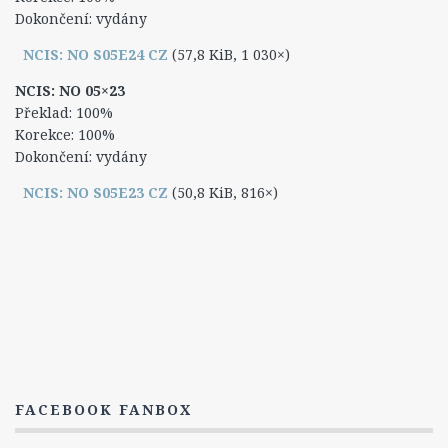
Leon Vance
Dokončení: vydány
Caitlin „Kate“ Toddová
NCIS: NO S05E24 CZ
(57,8 KiB, 1 030×)
Jennifer „Jenny“ Shepardová
NCIS: NO 05×23
Michael „Mike“ Franks
Překlad: 100%
Lokace
Korekce: 100%
Dokončení: vydány
Zajímavosti
NCIS: NO S05E23 CZ
(50,8 KiB, 816×)
Hlášky
Ocenění a nominace
NCIS: Los Angeles
O seriálu
Epizody
1. Série
2. Série
FACEBOOK FANBOX
3. Série