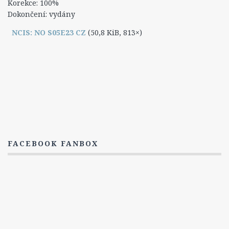
Leon Vance
Korekce: 100%
Dokončení: vydány
Caitlin „Kate“ Toddová
NCIS: NO S05E23 CZ
(50,8 KiB, 813×)
Jennifer „Jenny“ Shepardová
Michael „Mike“ Franks
Lokace
Zajímavosti
Hlášky
Ocenění a nominace
NCIS: Los Angeles
FACEBOOK FANBOX
O seriálu
Epizody
1. Série
2. Série
3. Série