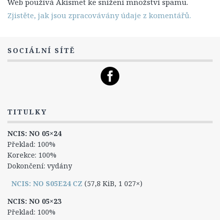
Web používá Akismet ke snížení množství spamu.
Titulky
Zjistěte, jak jsou zpracovávány údaje z komentářů.
12. Série
13. Série
SOCIÁLNÍ SÍTĚ
14. série
Postavy
Leroy Jethro Gibbs
Anthony DiNozzo Jr.
TITULKY
Timothy McGee
NCIS: NO 05×24
Ziva Davidová
Překlad: 100%
Korekce: 100%
Abigail „Abby“ Sciutová
Dokončení: vydány
Eleanor „Ellie“ Bishopová
NCIS: NO S05E24 CZ
(57,8 KiB, 1 027×)
Donald „Ducky“ Mallard
NCIS: NO 05×23
James „Jimmy“ Palmer
Překlad: 100%