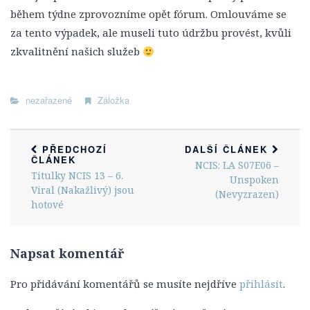
1. Série
během týdne zprovozníme opět fórum. Omlouváme se
2. Série
za tento výpadek, ale museli tuto údržbu provést, kvůli
3. Série
zkvalitnění našich služeb
4. Série
5. Série
nezařazené
Záložka
6. Série
7. Série
PŘEDCHOZÍ
DALŠÍ ČLÁNEK
ČLÁNEK
8. Série
NCIS: LA S07E06 –
Titulky NCIS 13 – 6.
Unspoken
9. Série
Viral (Nakažlivý) jsou
(Nevyzrazen)
hotové
10. Série
11. Série
Napsat komentář
12. Série
13. Série
Pro přidávání komentářů se musíte nejdříve
přihlásit
.
14. Série