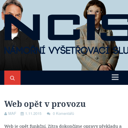
Úvod
NCIS
Web opět v provozu
O seriálu
MAF
1.11.2015
0 Komentářů
Epizody
Web je opět funkční. Zítra dokončíme opravy překladu a