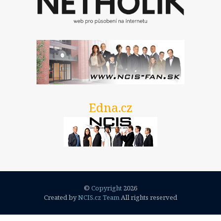
3. Série
Titulky
1. Série
2. Série
3. série
4. série
5. série
Edna.cz
Postavy
Dwayne Cassius Pride
The Dovekeepers
FAQ
©
Copyright
2026
Created by
NCIS.cz Team
All rights reserved