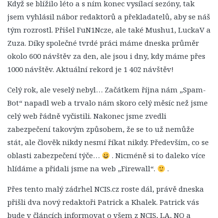
Když se blížilo léto a s ním konec vysílací sezóny, tak
Titulky
jsem vyhlásil nábor redaktorů a překladatelů, aby se náš
12. Série
tým rozrostl. Přišel FuN1Ncze, ale také Mushu1, LuckaV a
13. Série
Zuza. Díky společné tvrdé práci máme dneska průměr
okolo 600 návštěv za den, ale jsou i dny, kdy máme přes
14. série
1000 návštěv. Aktuální rekord je 1 402 návštěv!
Postavy
Celý rok, ale veselý nebyl… Začátkem října nám „Spam-
Leroy Jethro Gibbs
Bot“ napadl web a trvalo nám skoro celý měsíc než jsme
Anthony DiNozzo Jr.
celý web řádně vyčistili. Nakonec jsme zvedli
Timothy McGee
zabezpečení takovým způsobem, že se to už nemůže
Ziva Davidová
stát, ale člověk nikdy nesmí říkat nikdy. Především, co se
Abigail „Abby“ Sciutová
oblasti zabezpečení týče…
. Nicméně si to daleko více
hlídáme a přidali jsme na web „Firewall“.
.
Eleanor „Ellie“ Bishopová
Donald „Ducky“ Mallard
Přes tento malý zádrhel NCIS.cz roste dál, právě dneska
přišli dva nový redaktoři Patrick a Khalek. Patrick vás
James „Jimmy“ Palmer
bude v článcích informovat o všem z NCIS, LA, NO a