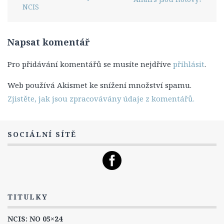
NCIS
4. Série
5. Série
Napsat komentář
6. Série
7. Série
Pro přidávání komentářů se musíte nejdříve
přihlásit
.
8. Série
Web používá Akismet ke snížení množství spamu.
Titulky
Zjistěte, jak jsou zpracovávány údaje z komentářů.
6. Série
7. Série
SOCIÁLNÍ SÍTĚ
8. série
NCIS: New Orleans
Epizody
1. Série
TITULKY
2. Série
NCIS: NO 05×24