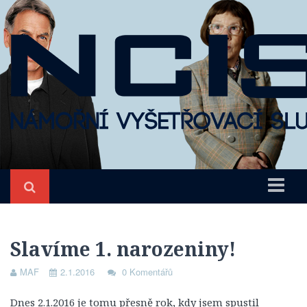
Úvod
NCIS
Slavíme 1. narozeniny!
O seriálu
MAF
2.1.2016
0 Komentářů
Epizody
Dnes 2.1.2016 je tomu přesně rok, kdy jsem spustil