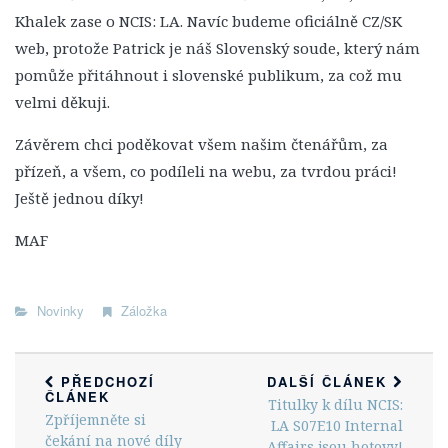
Leon Vance
Khalek zase o NCIS: LA. Navíc budeme oficiálně CZ/SK
Caitlin „Kate“ Toddová
web, protože Patrick je náš Slovenský soude, který nám
Jennifer „Jenny“ Shepardová
pomůže přitáhnout i slovenské publikum, za což mu
Michael „Mike“ Franks
velmi děkuji.
Lokace
Závěrem chci poděkovat všem našim čtenářům, za
Zajímavosti
přízeň, a všem, co podíleli na webu, za tvrdou práci!
Ještě jednou díky!
Hlášky
Ocenění a nominace
MAF
NCIS: Los Angeles
O seriálu
Novinky
Záložka
Epizody
1. Série
PŘEDCHOZÍ
DALŠÍ ČLÁNEK
ČLÁNEK
2. Série
Titulky k dílu NCIS:
Zpříjemněte si
LA S07E10 Internal
3. Série
čekání na nové díly
Affairs jsou hotovy!