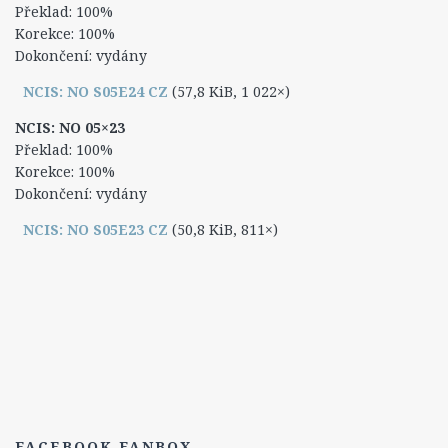
3. Série
Překlad: 100%
Korekce: 100%
Titulky
Dokončení: vydány
1. Série
NCIS: NO S05E24 CZ
(57,8 KiB, 1 022×)
2. Série
NCIS: NO 05×23
3. série
Překlad: 100%
4. série
Korekce: 100%
Dokončení: vydány
5. série
NCIS: NO S05E23 CZ
(50,8 KiB, 811×)
Postavy
Dwayne Cassius Pride
The Dovekeepers
FAQ
FACEBOOK FANBOX