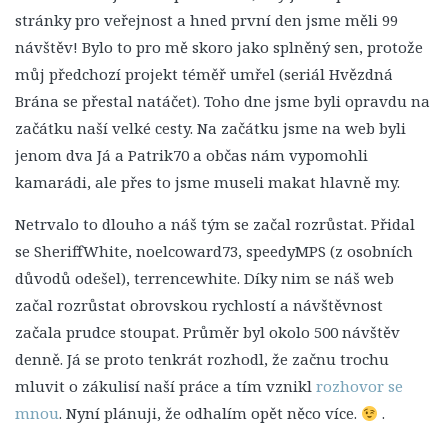
1. Série
stránky pro veřejnost a hned první den jsme měli 99
2. Série
návštěv! Bylo to pro mě skoro jako splněný sen, protože
3. Série
můj předchozí projekt téměř umřel (seriál Hvězdná
Brána se přestal natáčet). Toho dne jsme byli opravdu na
4. Série
začátku naší velké cesty. Na začátku jsme na web byli
5. Série
jenom dva Já a Patrik70 a občas nám vypomohli
6. Série
kamarádi, ale přes to jsme museli makat hlavně my.
7. Série
Netrvalo to dlouho a náš tým se začal rozrůstat. Přidal
8. Série
se SheriffWhite, noelcoward73, speedyMPS (z osobních
9. Série
důvodů odešel), terrencewhite. Díky nim se náš web
10. Série
začal rozrůstat obrovskou rychlostí a návštěvnost
začala prudce stoupat. Průměr byl okolo 500 návštěv
11. Série
denně. Já se proto tenkrát rozhodl, že začnu trochu
12. Série
mluvit o zákulisí naší práce a tím vznikl
rozhovor se
13. Série
mnou
. Nyní plánuji, že odhalím opět něco více.
.
14. Série